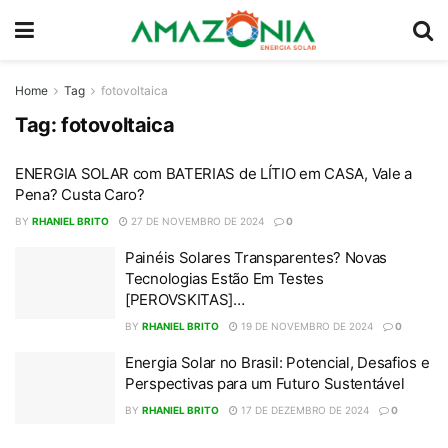
Home
Tag
fotovoltaica
Tag:
fotovoltaica
ENERGIA SOLAR com BATERIAS de LÍTIO em CASA, Vale a
Pena? Custa Caro?
BY
RHANIEL BRITO
27 DE NOVEMBRO DE 2024
0
Painéis Solares Transparentes? Novas
Tecnologias Estão Em Testes
[PEROVSKITAS]…
BY
RHANIEL BRITO
19 DE NOVEMBRO DE 2024
0
Energia Solar no Brasil: Potencial, Desafios e
Perspectivas para um Futuro Sustentável
BY
RHANIEL BRITO
17 DE DEZEMBRO DE 2024
0