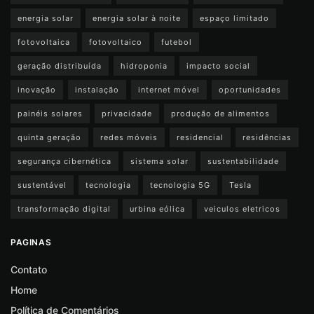
energia solar
energia solar à noite
espaço limitado
fotovoltaica
fotovoltaico
futebol
geração distribuída
hidroponia
impacto social
inovação
instalação
internet móvel
oportunidades
painéis solares
privacidade
produção de alimentos
quinta geração
redes móveis
residencial
residências
segurança cibernética
sistema solar
sustentabilidade
sustentável
tecnologia
tecnologia 5G
Tesla
transformação digital
urbina eólica
veiculos eletricos
PAGINAS
Contato
Home
Política de Comentários