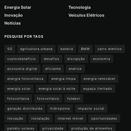
Energia Solar
Tecnologia
Inovação
Veículos Elétricos
Notícias
PESQUISE POR TAGS
5G
agricultura urbana
bateria
BMW
carro eletrico
custoxbeneficio
desafios
disrupção
economia
economia digital
eficiente
endrick
energia fotovoltaica
energia limpa
energia renovável
energia solar
energia solar à noite
espaço limitado
fotovoltaica
fotovoltaico
futebol
geração distribuída
hidroponia
impacto social
inovação
instalação
internet móvel
oportunidades
painéis solares
privacidade
produção de alimentos