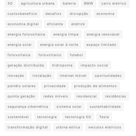
5G
agricultura urbana
bateria
BMW
carro eletrico
custoxbeneficio
desafios
disrupção
economia
economia digital
eficiente
endrick
energia fotovoltaica
energia limpa
energia renovável
energia solar
energia solar à noite
espaço limitado
fotovoltaica
fotovoltaico
futebol
geração distribuída
hidroponia
impacto social
inovação
instalação
internet móvel
oportunidades
painéis solares
privacidade
produção de alimentos
quinta geração
redes móveis
residencial
residências
segurança cibernética
sistema solar
sustentabilidade
sustentável
tecnologia
tecnologia 5G
Tesla
transformação digital
urbina eólica
veiculos eletricos