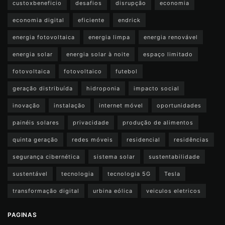
custoxbeneficio
desafios
disrupção
economia
economia digital
eficiente
endrick
energia fotovoltaica
energia limpa
energia renovável
energia solar
energia solar à noite
espaço limitado
fotovoltaica
fotovoltaico
futebol
geração distribuída
hidroponia
impacto social
inovação
instalação
internet móvel
oportunidades
painéis solares
privacidade
produção de alimentos
quinta geração
redes móveis
residencial
residências
segurança cibernética
sistema solar
sustentabilidade
sustentável
tecnologia
tecnologia 5G
Tesla
transformação digital
urbina eólica
veiculos eletricos
PAGINAS